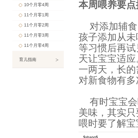
本周喂养要点
10个月零4周
11个月零1周
对添加辅食
11个月零2周
孩子添加从未
11个月零3周
等习惯后再试
11个月零4周
天让宝宝适应
>
育儿指南
一两天，长的
对新食物有多
有时宝宝会
美味，其实只
喂时要了解宝
$shang$