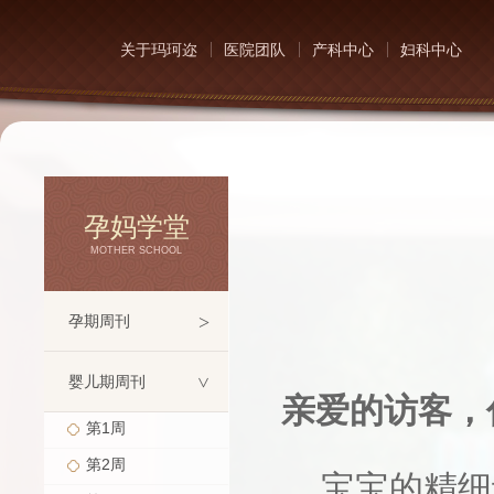
关于玛珂迩
医院团队
产科中心
妇科中心
孕妈学堂
MOTHER SCHOOL
>
孕期周刊
婴儿期周刊
>
亲爱的访客，
第1周
第2周
宝宝的精细