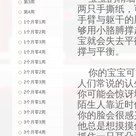
第3周
两只手撕纸，
第4周
手臂与躯干的
1个月零1周
够用小胳膊撑
1个月零2周
宝就会失去平
1个月零3周
撑与平衡。
1个月零4周
2个月零1周
你的宝宝可
2个月零2周
人们常说的认
2个月零3周
你可能会惊讶
2个月零4周
陌生人靠近时
3个月零1周
3个月零2周
你的脸会很感
3个月零3周
他总是想摸摸
3个月零4周