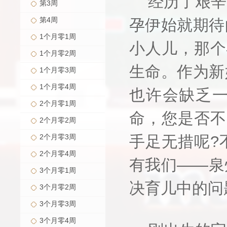
经历了艰辛
第3周
第4周
孕伊始就期待
1个月零1周
小人儿，那个
1个月零2周
生命。作为新
1个月零3周
1个月零4周
也许会缺乏
2个月零1周
命，您是否不
2个月零2周
2个月零3周
手足无措呢?
2个月零4周
有我们——泉
3个月零1周
决育儿中的问
3个月零2周
3个月零3周
3个月零4周