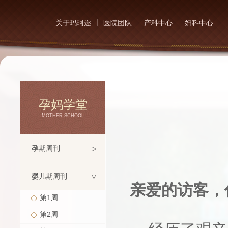
关于玛珂迩
医院团队
产科中心
妇科中心
孕妈学堂
MOTHER SCHOOL
>
孕期周刊
婴儿期周刊
>
亲爱的访客，
第1周
第2周